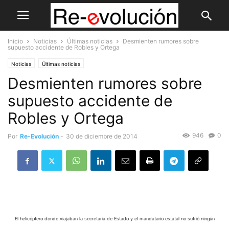
Inicio
Noticias
Últimas noticias
Desmienten rumores sobre
supuesto accidente de Robles y Ortega
Noticias
Últimas noticias
Desmienten rumores sobre
supuesto accidente de
Robles y Ortega
946
0
Por
Re-Evolución
-
30 de diciembre de 2014
El helicóptero donde viajaban la secretaria de Estado y el mandatario estatal no sufrió ningún