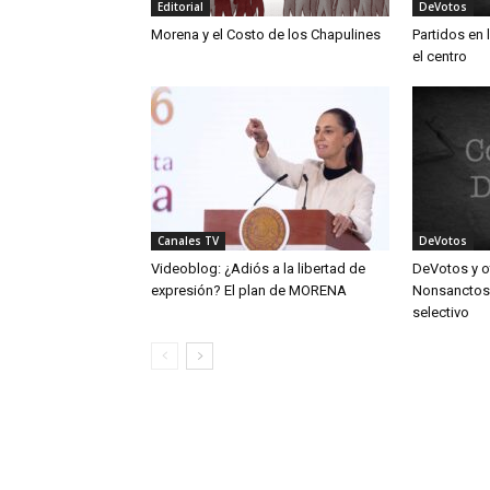
Editorial
DeVotos
Morena y el Costo de los Chapulines
Partidos en 
el centro
Canales TV
DeVotos
Videoblog: ¿Adiós a la libertad de
DeVotos y o
expresión? El plan de MORENA
Nonsanctos: 
selectivo