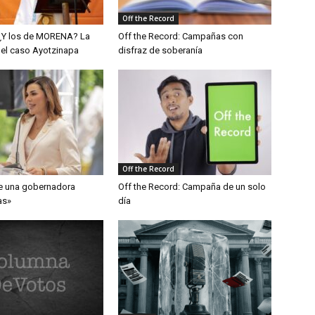
Off the Record
¿Y los de MORENA? La
Off the Record: Campañas con
del caso Ayotzinapa
disfraz de soberanía
Off the Record
e una gobernadora
Off the Record: Campaña de un solo
as»
día