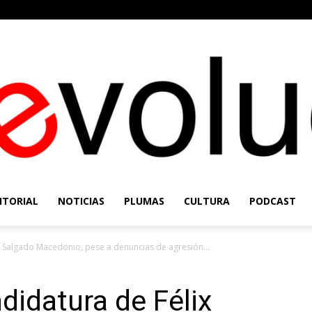
ITORIAL
NOTICIAS
PLUMAS
CULTURA
PODCAST
Re-
x Salgado Macedonio, pese a denuncias de agresión...
didatura de Félix
Evolución