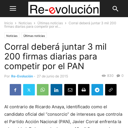
Inicio
Noticias
Últimas noticias
Corral deberá juntar 3 mil 200
firmas diarias para competir por el...
Noticias
Últimas noticias
Corral deberá juntar 3 mil
200 firmas diarias para
competir por el PAN
830
0
Por
Re-Evolución
-
27 de junio de 2015
Al contrario de Ricardo Anaya, identificado como el
candidato oficial del “consorcio” de intereses que controla
el Partido Acción Nacional (PAN), Javier Corral enfrenta la