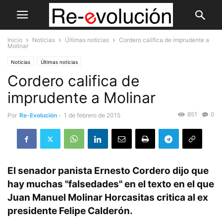
Inicio
Noticias
Últimas noticias
Cordero califica de imprudente a
Molinar
Noticias
Últimas noticias
Cordero califica de
imprudente a Molinar
851
0
Por
Re-Evolución
-
1 de febrero de 2015
El senador panista Ernesto Cordero dijo que
hay muchas "falsedades" en el texto en el que
Juan Manuel Molinar Horcasitas critica al ex
presidente Felipe Calderón.