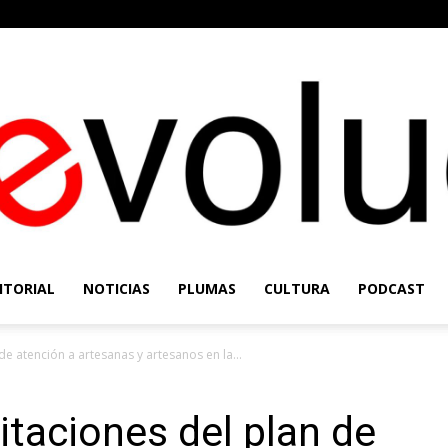
ITORIAL
NOTICIAS
PLUMAS
CULTURA
PODCAST
Re-
e atención a artesanas y artesanos en la...
taciones del plan de
Evolución