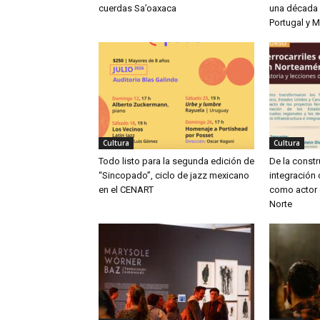
cuerdas Sa’oaxaca
una década d
Portugal y 
Cultura
Cultura
Todo listo para la segunda edición de
De la constr
“Sincopado”, ciclo de jazz mexicano
integración c
en el CENART
como actor 
Norte