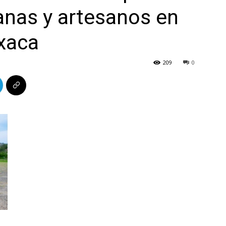
anas y artesanos en
xaca
209
0