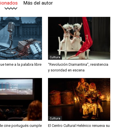
cionados
Más del autor
Cultura
ue teme a la palabra libre
“Revolución Diamantina”, resistencia
y sororidad en escena
Cultura
e cine portugués cumple
El Centro Cultural Helénico renueva su