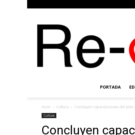
PORTADA
ED
Inicio
Cultura
Concluyen capacitaciones del plan d
Cultura
Concluyen capaci