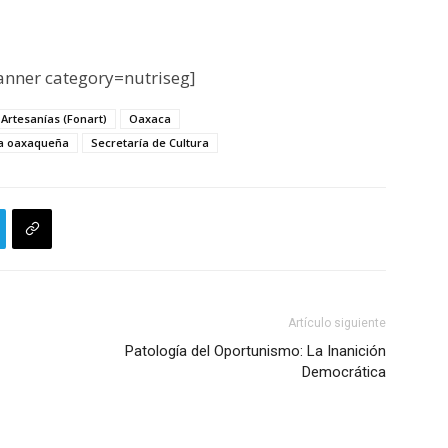
nner category=nutriseg]
Artesanías (Fonart)
Oaxaca
ca oaxaqueña
Secretaría de Cultura
Artículo siguiente
Patología del Oportunismo: La Inanición
Democrática