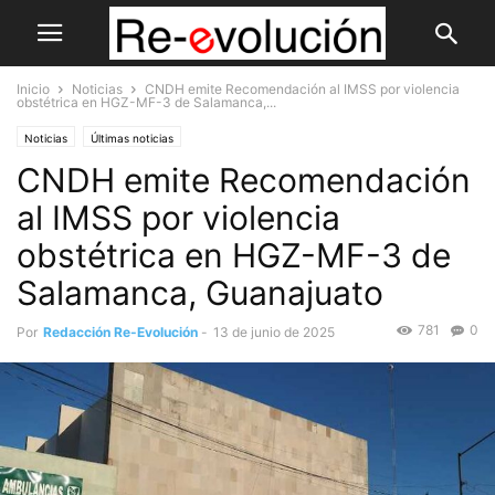
Inicio
Noticias
CNDH emite Recomendación al IMSS por violencia
obstétrica en HGZ-MF-3 de Salamanca,...
Noticias
Últimas noticias
CNDH emite Recomendación
al IMSS por violencia
obstétrica en HGZ-MF-3 de
Salamanca, Guanajuato
781
0
Por
Redacción Re-Evolución
-
13 de junio de 2025