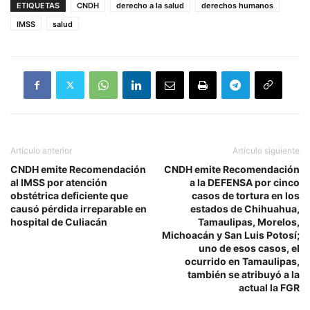
ETIQUETAS
CNDH
derecho a la salud
derechos humanos
IMSS
salud
Artículo anterior
Artículo siguiente
CNDH emite Recomendación
CNDH emite Recomendación
al IMSS por atención
a la DEFENSA por cinco
obstétrica deficiente que
casos de tortura en los
causó pérdida irreparable en
estados de Chihuahua,
hospital de Culiacán
Tamaulipas, Morelos,
Michoacán y San Luis Potosí;
uno de esos casos, el
ocurrido en Tamaulipas,
también se atribuyó a la
actual la FGR