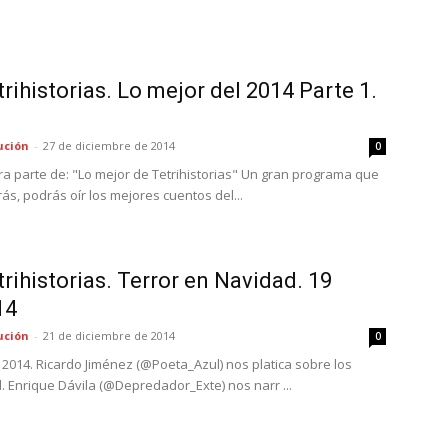
rihistorias. Lo mejor del 2014 Parte 1.
ución
-
27 de diciembre de 2014
0
a parte de: "Lo mejor de Tetrihistorias" Un gran programa que
s, podrás oír los mejores cuentos del...
rihistorias. Terror en Navidad. 19
14
ución
-
21 de diciembre de 2014
0
 2014. Ricardo Jiménez (@Poeta_Azul) nos platica sobre los
 Enrique Dávila (@Depredador_Exte) nos narr ...