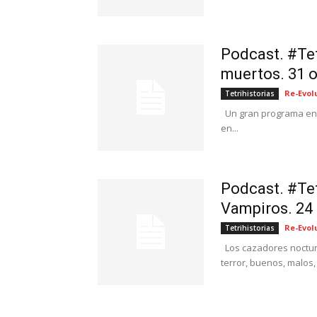
Podcast. #Tet
muertos. 31 
Re-Evol
Tetrihistorias
Un gran programa en d
en...
Podcast. #Tet
Vampiros. 24
Re-Evol
Tetrihistorias
Los cazadores nocturno
terror, buenos, malos, 