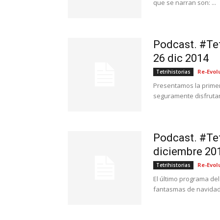
que se narran son: ...
Podcast. #Tet
26 dic 2014
Re-Evol
Tetrihistorias
Presentamos la primer
seguramente disfrutará
Podcast. #Tet
diciembre 20
Re-Evol
Tetrihistorias
El último programa del
fantasmas de navidad.