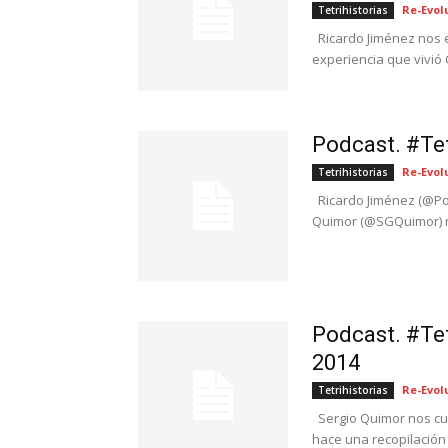
Re-Evol
Tetrihistorias
Ricardo Jiménez nos e
experiencia que vivió C
Podcast. #Tet
Re-Evol
Tetrihistorias
Ricardo Jiménez (@Poe
Quimor (@SGQuimor) no
Podcast. #Tet
2014
Re-Evol
Tetrihistorias
Sergio Quimor nos cuen
hace una recopilación