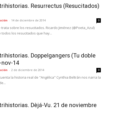
rihistorias. Resurrectus (Resucitados)
ución
-
14 de diciembre de 2014
0
trata sobre los resucitados. Ricardo Jiménez (@Poeta_Azul)
 todos los resucitados que hay...
rihistorias. Doppelgangers (Tu doble
-nov-14
ución
-
2 de diciembre de 2014
0
enta la historia real de "Angélica" Cynthia Beltrán nos narra la
e...
rihistorias. Dèjá-Vu. 21 de noviembre