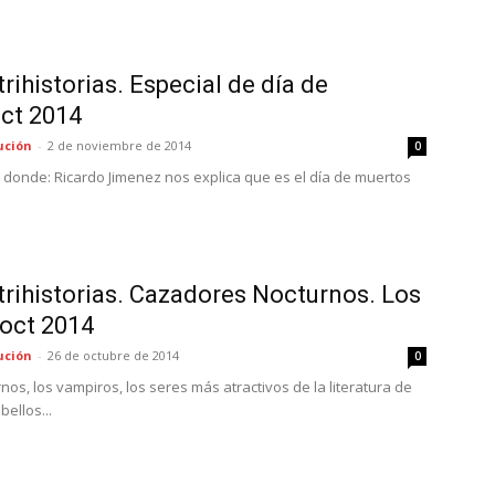
rihistorias. Especial de día de
oct 2014
ución
-
2 de noviembre de 2014
0
onde: Ricardo Jimenez nos explica que es el día de muertos
rihistorias. Cazadores Nocturnos. Los
 oct 2014
ución
-
26 de octubre de 2014
0
s, los vampiros, los seres más atractivos de la literatura de
bellos...