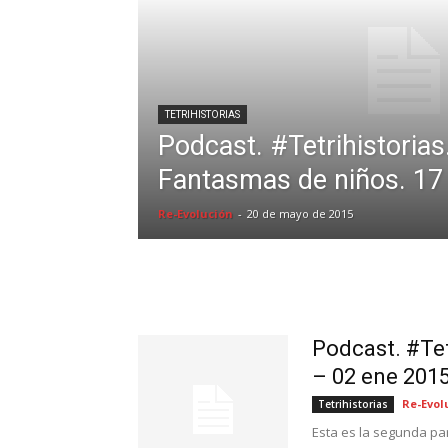
TETRIHISTORIAS
Podcast. #Tetrihistorias
Fantasmas de niños. 17 
Re-Evolución
-
20 de mayo de 2015
Podcast. #Tet
– 02 ene 201
Re-Evol
Tetrihistorias
Esta es la segunda par