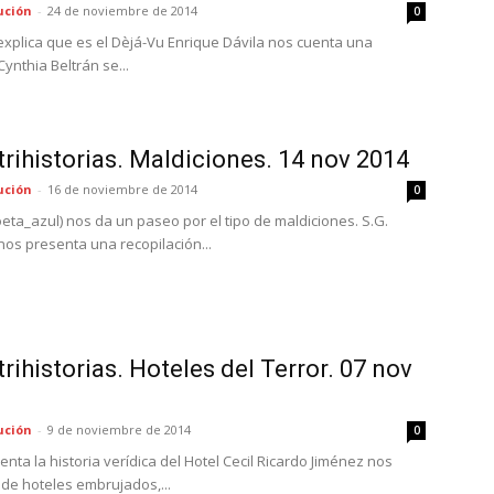
ución
-
24 de noviembre de 2014
0
xplica que es el Dèjá-Vu Enrique Dávila nos cuenta una
ynthia Beltrán se...
rihistorias. Maldiciones. 14 nov 2014
ución
-
16 de noviembre de 2014
0
ta_azul) nos da un paseo por el tipo de maldiciones. S.G.
s presenta una recopilación...
rihistorias. Hoteles del Terror. 07 nov
ución
-
9 de noviembre de 2014
0
ta la historia verídica del Hotel Cecil Ricardo Jiménez nos
 de hoteles embrujados,...