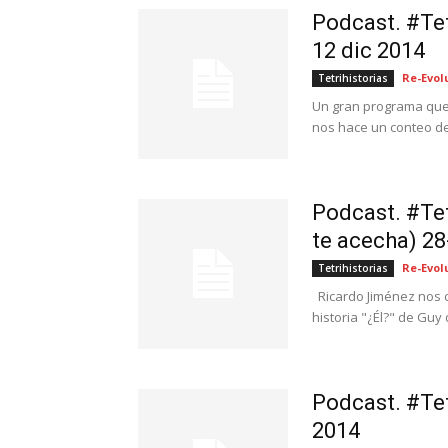
Podcast. #Tet
12 dic 2014
Re-Evol
Tetrihistorias
Un gran programa que 
nos hace un conteo de
Podcast. #Tet
te acecha) 28
Re-Evol
Tetrihistorias
Ricardo Jiménez nos cu
historia "¿Él?" de Guy d
Podcast. #Tet
2014