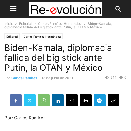
Inicio
Editorial
Carlos Ramírez Hernández
Biden-Kamala,
diplomacia fallida del big stick ante Putin, la OTAN y México
Editorial
Carlos Ramírez Hernández
Biden-Kamala, diplomacia
fallida del big stick ante
Putin, la OTAN y México
841
0
Por
Carlos Ramírez
-
18 de junio de 2021
Por: Carlos Ramírez