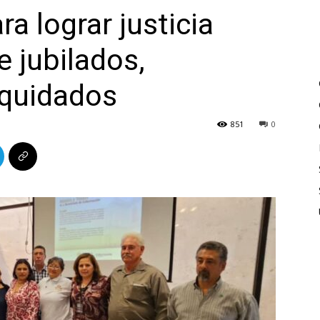
a lograr justicia
e jubilados,
iquidados
851
0