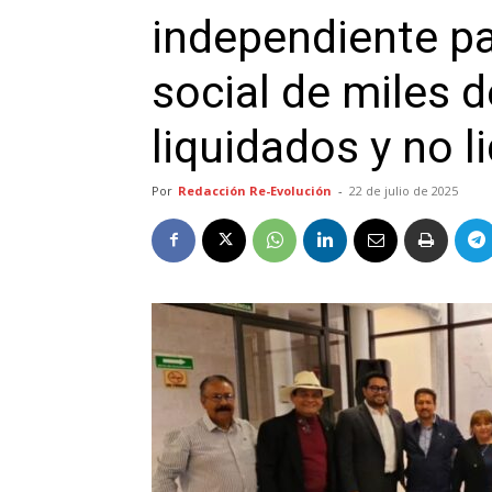
independiente par
social de miles d
liquidados y no l
Por
Redacción Re-Evolución
-
22 de julio de 2025