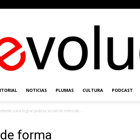
ITORIAL
NOTICIAS
PLUMAS
CULTURA
PODCAST
Re-
nte para lograr justicia social de miles de...
 de forma
Evolución