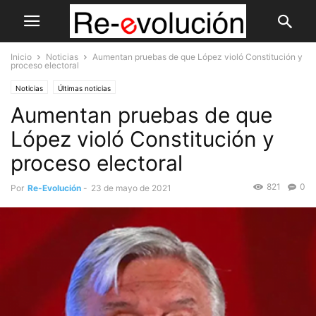
Inicio
Noticias
Aumentan pruebas de que López violó Constitución y
proceso electoral
Noticias
Últimas noticias
Aumentan pruebas de que
López violó Constitución y
proceso electoral
821
0
Por
Re-Evolución
-
23 de mayo de 2021