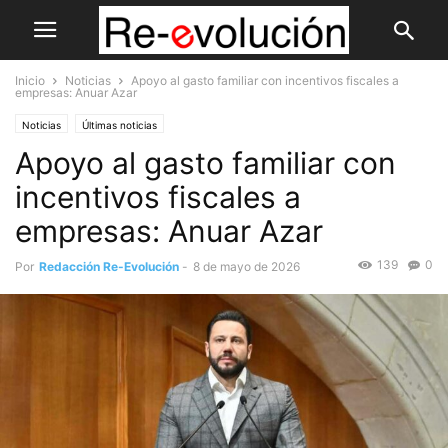
Inicio
Noticias
Apoyo al gasto familiar con incentivos fiscales a
empresas: Anuar Azar
Noticias
Últimas noticias
Apoyo al gasto familiar con
incentivos fiscales a
empresas: Anuar Azar
139
0
Por
Redacción Re-Evolución
-
8 de mayo de 2026