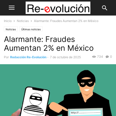
Inicio
Noticias
Alarmante: Fraudes Aumentan 2% en México
Noticias
Últimas noticias
Alarmante: Fraudes
Aumentan 2% en México
734
0
Por
Redacción Re-Evolución
-
7 de octubre de 2025