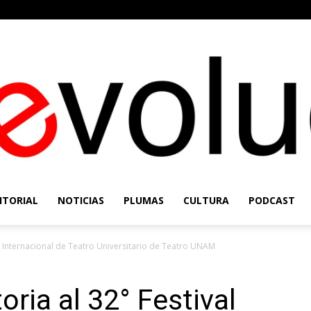
ITORIAL
NOTICIAS
PLUMAS
CULTURA
PODCAST
Re-
l Internacional de Teatro Universitario de Teatro UNAM
ria al 32° Festival
Evolución