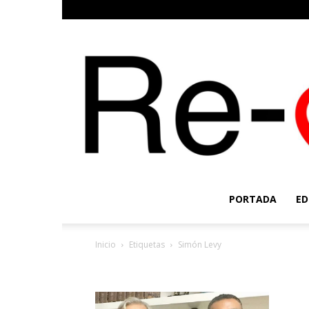
PORTADA
ED
Inicio
Etiquetas
Simón Levy
Etiqueta: Simón Levy