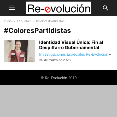
Inicio
Etiquetas
#ColoresPartidistas
#ColoresPartidistas
Identidad Visual Única: Fin al
Despilfarro Gubernamental
Investigaciones Especiales Re-Evolución
-
30 de marzo de 2026
© Re-Evolución 2019