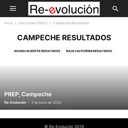
Inicio
Elecciones PREPs
Campeche Resultados
CAMPECHE RESULTADOS
AGUASCALIENTES RESULTADOS
BAJA CALIFORNIA RESULTADOS
BAJA CALIFORNIA SUR RESULTADOS
CAMPECHE RESULTADOS
CIUDAD DE MÉXICO RESULTADOS
COAHUILA RESULTADOS
ELECCIONES-2024
MORELOS RESULTADOS
PRESIDENCIAL RESULTADOS
VERACRUZ RESULTADOS
PREP, Campeche
Re-Evolución
-
2 de junio de 2024
© Re-Evolución 2019